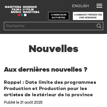
ENGLISH
Skip to Navigation
Skip to Content
Skip to Footer
CONNEXION
COMMENT PRÉSENTER
AU PORTAIL
UNE DEMANDE
Search
Nouvelles
Aux dernières nouvelles ?
Rappel : Date limite des programmes
Production et Production pour les
artistes de lextérieur de la province
Publié le 21 août 2025