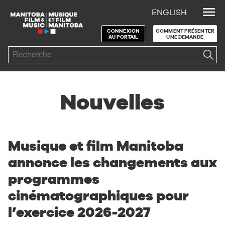
ENGLISH
Skip to Navigation
Skip to Content
Skip to Footer
CONNEXION
COMMENT PRÉSENTER
AU PORTAIL
UNE DEMANDE
Search
Nouvelles
Musique et film Manitoba
annonce les changements aux
programmes
cinématographiques pour
l’exercice 2026-2027