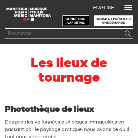
ENGLISH
Skip to Navigation
Skip to Content
Skip to Footer
CONNEXION
COMMENT PRÉSENTER
AU PORTAIL
UNE DEMANDE
Search
Les lieux de
tournage
Photothèque de lieux
Des prairies vallonnées aux plages immaculées en
passant par le paysage arctique, nous avons ce qu’il
faut pour votre projet.