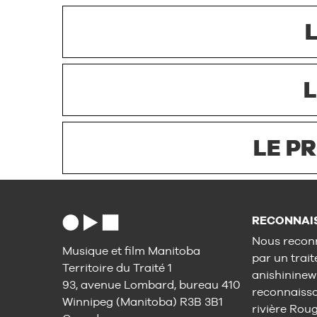
LE P
RECONNAIS
Nous reconn
Musique et film Manitoba
par un trait
Territoire du Traité 1
anishininew
93, avenue Lombard, bureau 410
reconnaisson
Winnipeg (Manitoba) R3B 3B1
rivière Rou