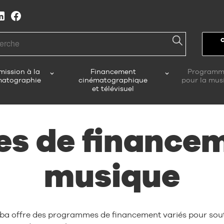
h
ission à la
Financement
Programm
matographie
cinématographique
pour la mus
et télévisuel
 de financem
musique
oba offre des programmes de financement variés pour sout