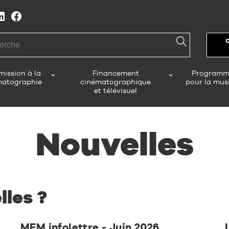
h
ission à la
Financement
Programm
matographie
cinématographique
pour la mus
et télévisuel
Nouvelles
lles ?
MFM infolettre - Juin 2026