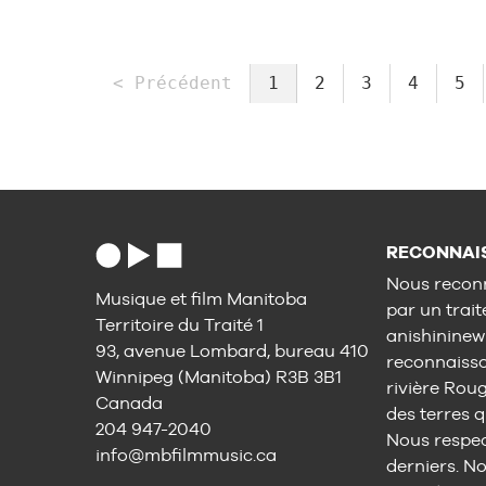
< Précédent
1
2
3
4
5
RECONNAIS
Nous reconn
Musique et film Manitoba
par un trait
Territoire du Traité 1
anishininew
93, avenue Lombard, bureau 410
reconnaisson
Winnipeg (Manitoba) R3B 3B1
rivière Rou
Canada
des terres q
204 947-2040
Nous respect
info@mbfilmmusic.ca
derniers. No