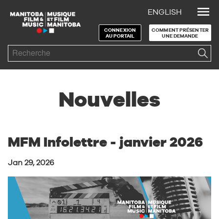
ENGLISH
Skip to Navigation
Skip to Content
Skip to Footer
CONNEXION
COMMENT PRÉSENTER
AU PORTAIL
UNE DEMANDE
Search
Nouvelles
MFM Infolettre - janvier 2026
Jan 29, 2026