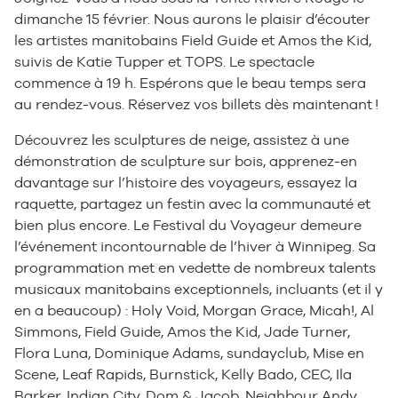
dimanche 15 février. Nous aurons le plaisir d’écouter
les artistes manitobains Field Guide et Amos the Kid,
suivis de Katie Tupper et TOPS. Le spectacle
commence à 19 h. Espérons que le beau temps sera
au rendez-vous. Réservez vos billets dès maintenant !
Découvrez les sculptures de neige, assistez à une
démonstration de sculpture sur bois, apprenez-en
davantage sur l’histoire des voyageurs, essayez la
raquette, partagez un festin avec la communauté et
bien plus encore. Le Festival du Voyageur demeure
l’événement incontournable de l’hiver à Winnipeg. Sa
programmation met en vedette de nombreux talents
musicaux manitobains exceptionnels, incluants (et il y
en a beaucoup) : Holy Void, Morgan Grace, Micah!, Al
Simmons, Field Guide, Amos the Kid, Jade Turner,
Flora Luna, Dominique Adams, sundayclub, Mise en
Scene, Leaf Rapids, Burnstick, Kelly Bado, CEC, Ila
Barker, Indian City, Dom & Jacob, Neighbour Andy,