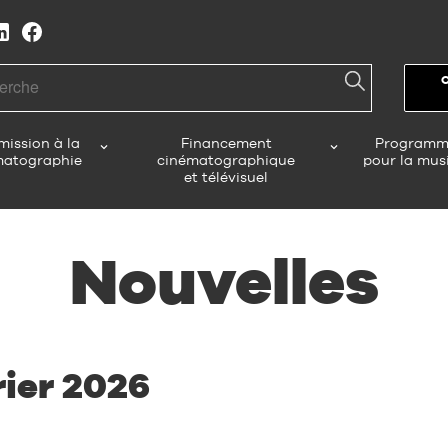
h
ission à la
Financement
Programm
matographie
cinématographique
pour la mus
et télévisuel
Nouvelles
rier 2026