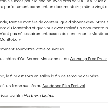
ritable succès pour la chaîne. Avec près de 200 000 vues à 
ustre parfaitement comment un documentaire, même vingt an
randir, tant en matière de contenu que d’abonné×e×s. Mon
éaste du Manitoba et que vous avez réalisé un documentaire 
ts n’ont pas nécessairement besoin de concerner le Manitob
Manitoba. »
r comment soumettre votre œuvre
ici
.
 aux côtés d’On Screen Manitoba et du
Winnipeg Free Press
, le film est sorti en salles la fin de semaine dernière.
naît un franc succès au
Sundance Film Festival
.
décor au film
Northern Lights
.