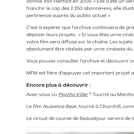
Vonnie Von Helmolt en 2006. « Elle a été un vé
franchir le cap des 2 250 abonné×e×s, elle ill
pertinence auprès du public actuel. »
C’est à espérer que l’archive continuera de g
déposer leurs projets : « Si vous êtes un×e cin
votre film sera diffusé sur la chaîne. Les suje
absolument être réalisés par un×e cinéaste du 
Vous pouvez consulter l’archive et découvri
MFM est fière d’appuyer cet important projet
Encore plus à découvrir :
Avez-vous vu
Psycho Killer
? Tourné au Manitoba
Le film
Nuisance Bear
, tourné à Churchill, con
Le circuit de course de Beauséjour servira de 