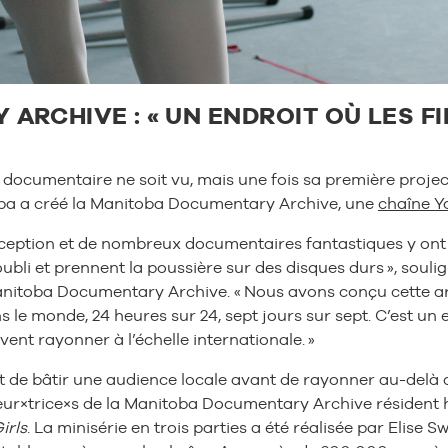
ARCHIVE : « UN ENDROIT OÙ LES 
 documentaire ne soit vu, mais une fois sa première project
toba a créé la Manitoba Documentary Archive, une
chaîne Y
eption et de nombreux documentaires fantastiques y ont ét
oubli et prennent la poussière sur des disques durs », soul
nitoba Documentary Archive. « Nous avons conçu cette arc
ns le monde, 24 heures sur 24, sept jours sur sept. C’est u
ent rayonner à l’échelle internationale. »
de bâtir une audience locale avant de rayonner au-delà de 
eur×trice×s de la Manitoba Documentary Archive résident
irls
. La minisérie en trois parties a été réalisée par Elise