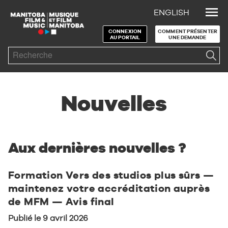
ENGLISH
Skip to Navigation
Skip to Content
Skip to Footer
CONNEXION
COMMENT PRÉSENTER
AU PORTAIL
UNE DEMANDE
Search
Nouvelles
Aux dernières nouvelles ?
Formation Vers des studios plus sûrs —
maintenez votre accréditation auprès
de MFM — Avis final
Publié le 9 avril 2026