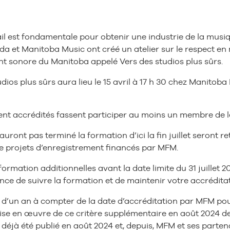
il est fondamentale pour obtenir une industrie de la musiq
 et Manitoba Music ont créé un atelier sur le respect en m
nt sonore du Manitoba appelé Vers des studios plus sûrs.
os plus sûrs aura lieu le 15 avril à 17 h 30 chez Manitoba M
ent accrédités fassent participer au moins un membre de l
ront pas terminé la formation d’ici la fin juillet seront ret
de projets d’enregistrement financés par MFM.
 formation additionnelles avant la date limite du 31 juillet
hance de suivre la formation et de maintenir votre accrédit
 d’un an à compter de la date d’accréditation par MFM pou
ise en œuvre de ce critère supplémentaire en août 2024 de
s a déjà été publié en août 2024 et, depuis, MFM et ses pa