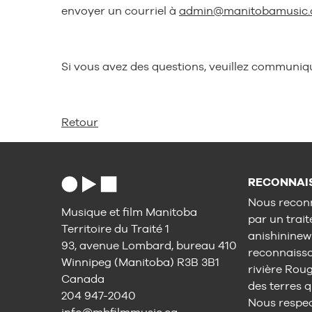
envoyer un courriel à
admin@manitobamusic
Si vous avez des questions, veuillez communi
Retour
RECONNAIS
Nous reconn
Musique et film Manitoba
par un trait
Territoire du Traité 1
anishininew
93, avenue Lombard, bureau 410
reconnaisson
Winnipeg (Manitoba) R3B 3B1
rivière Rou
Canada
des terres q
204 947-2040
Nous respect