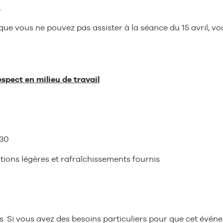
.
t que vous ne pouvez pas assister à la séance du 15 avril,
espect en milieu de travail
530
ations légères et rafraîchissements fournis
. Si vous avez des besoins particuliers pour que cet événem