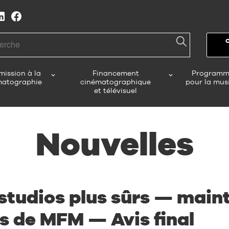
h
ission à la
Financement
Programm
matographie
cinématographique
pour la mus
et télévisuel
Nouvelles
studios plus sûrs — main
s de MFM — Avis final