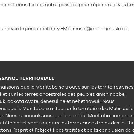
.com
et nous ferons notre possible pour répondre à vos bes
quer avec le personnel de MFM à
music@mbfilmmusic.ca
.
SANCE TERRITORIALE
aissons que le Manitoba se trouve sur les territoires visés
é et sur les terres ancestrales des peuples anishinaabe,
uk, dakota oyate, denesuline et nehethowuk. Nous
s que le Manitoba se situe sur le territoire des Métis de la
ge. Nous reconnaissons que le nord du Manitoba compren
ui étaient et sont toujours les terres ancestrales des Inuits.
ons l’esprit et l’objectif des traités et de la conclusion de 